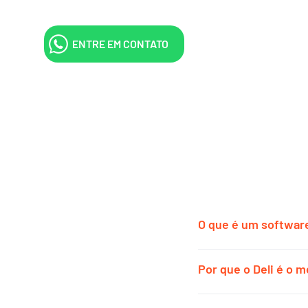
ENTRE EM CONTATO
O que é um softwar
Um software de gestão 
Por que o Deli é o 
cafés e negócios gastr
a operação, as vendas 
Porque simplificamos t