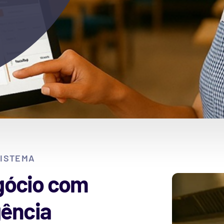
SISTEMA
gócio com
gência