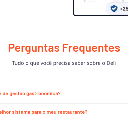
Perguntas Frequentes
Tudo o que você precisa saber sobre o Deli
e de gestão gastronômica?
gastronômica é um sistema que permite realizar a gestão de re
melhor sistema para o meu restaurante?
onômicos de forma organizada e centralizada, com tecnologia qu
e com controle total do que acontece no negócio.
arefas operacionais, administrativas e financeiras oferecendo 